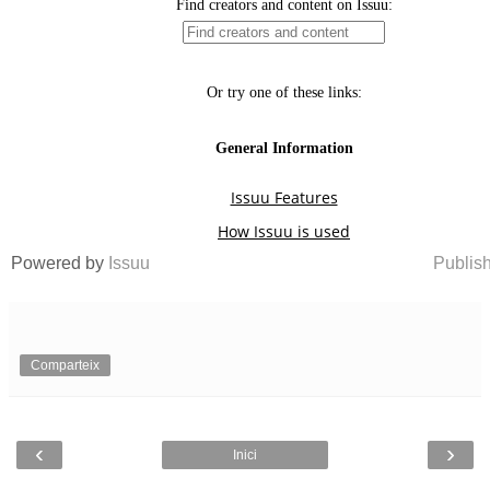
Powered by
Issuu
Publish
Comparteix
‹
›
Inici