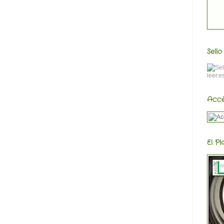
Sell
Accè
El Pl