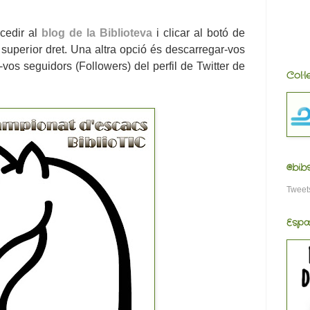
ccedir al
blog de la Biblioteva
i clicar al botó de
superior dret. Una altra opció és descarregar-vos
er-vos seguidors (Followers) del perfil de Twitter de
Col·
@bib
Tweet
Espa