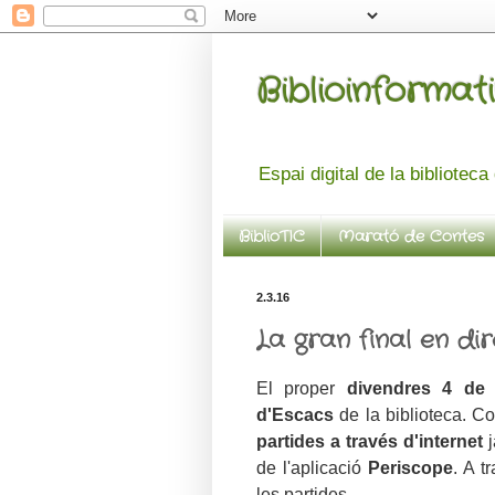
Biblioinformati
Espai digital de la bibliotec
BiblioTIC
Marató de Contes
2.3.16
La gran final en dir
El proper
divendres 4 de
d'Escacs
de la biblioteca. 
partides a través d'internet
j
de l'aplicació
Periscope
. A t
les partides.