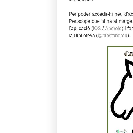
Per poder accedir-hi heu d'a
Periscope que hi ha al marge 
l'aplicació (
iOS
/
Android
) i f
la Biblioteva (
@bibstandreu
).