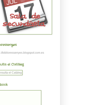
ioressenyes
p://biblioressenyes.blogspot.com.es
ulta el Catàleg
book