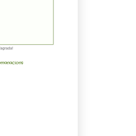
'agrada!
manacions