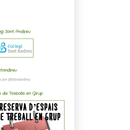
legi Sant Andreu
standreu
s por @bibstandreu
i de Treballs en Grup