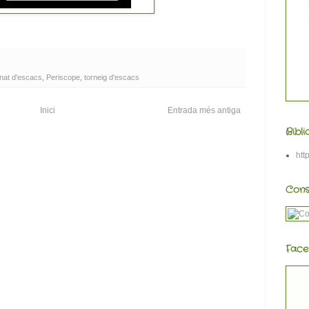
nat d'escacs
,
Periscope
,
torneig d'escacs
Inici
Entrada més antiga
Bibl
htt
Cons
Face