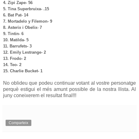
4. Zipi Zape- 56
5. Tina Superbruixa- .15
6. Bat Pat- 14
7. Mortadelo y Filemon- 9
8. Asterix i Obelix- 7
9. Tintin- 6
10. Matilda- 5
11. Barrufets- 3
12. Emily Lestrange- 2
13. Frodo- 2
14. Teo- 2
15. Charlie Bucket- 1
No oblideu que podeu continuar votant al vostre personatge
perquè estigui el més amunt possible de la nostra llista. Al
juny coneixerem el resultat final!!!
Comparteix