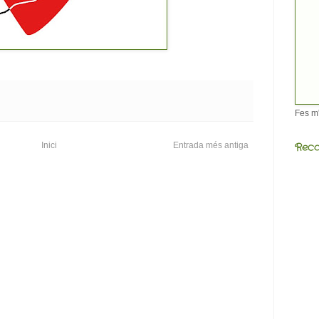
Fes m
Reco
Inici
Entrada més antiga