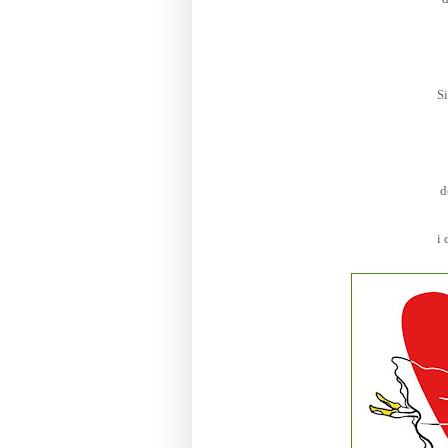
S
d
i 