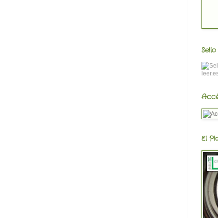
Sell
Accè
El Pl