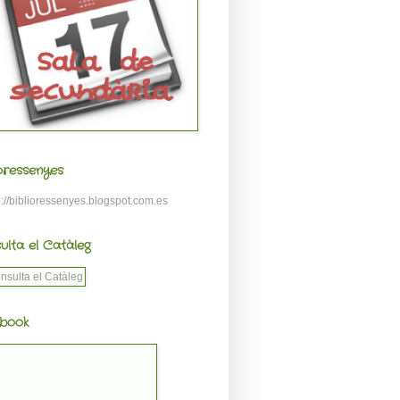
ioressenyes
p://biblioressenyes.blogspot.com.es
ulta el Catàleg
book