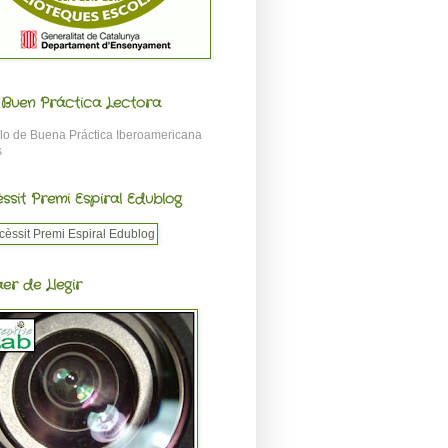
o Buen Práctica Lectora
ssit Premi Espiral Edublog
aer de Llegir