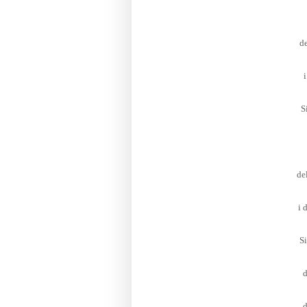
de
i
S
de
i 
S
d
d