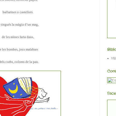
ballarines o castellers.
i tingués la màgia d’un mag,
de les mines faria daus,
Bibl
e les bombes, jocs malabars
htt
dels corbs, coloms de la pau.
Cons
Face