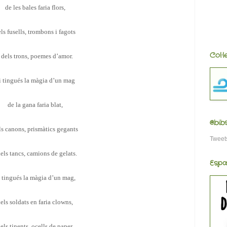
de les bales faria flors,
ls fusells, trombons i fagots
Col·
 dels trons, poemes d’amor.
i tingués la màgia d’un mag
de la gana faria blat,
@bib
ls canons, prismàtics gegants
Tweet
dels tancs, camions de gelats.
Espa
i tingués la màgia d’un mag,
els soldats en faria clowns,
els tinents, ocells de paper,