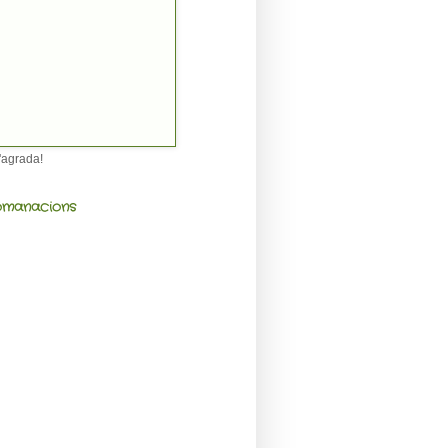
'agrada!
manacions