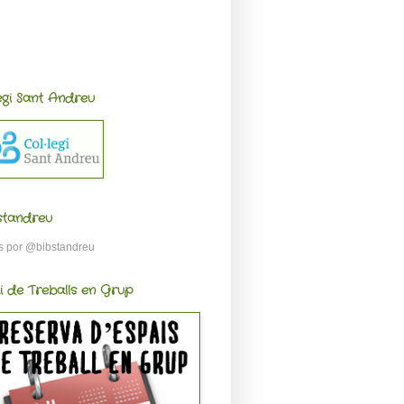
legi Sant Andreu
standreu
s por @bibstandreu
i de Treballs en Grup