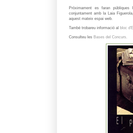
Pròximament es faran públiques l
conjuntament amb la Laia Figuerola,
aquest mateix espai web.
També trobareu informació al
bloc d'
Consulteu les
Bases del Concurs
.