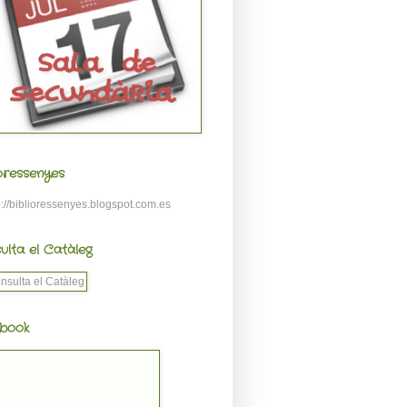
ioressenyes
p://biblioressenyes.blogspot.com.es
ulta el Catàleg
book