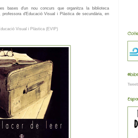
es bases d'un nou concurs que organitza la biblioteca
 professora d'Educació Visual i Plàstica de secundària, en
Educació Visual i Plàstica (EVIP)
Col·
@bib
Tweet
Espa