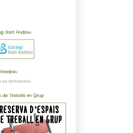
legi Sant Andreu
standreu
s por @bibstandreu
i de Treballs en Grup