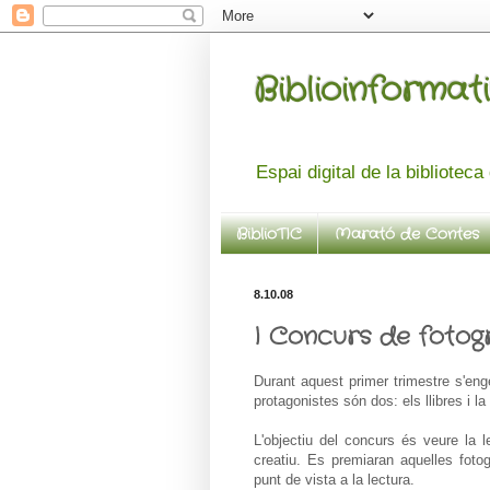
Biblioinformati
Espai digital de la bibliotec
BiblioTIC
Marató de Contes
8.10.08
I Concurs de fotogra
Durant aquest primer trimestre s'eng
protagonistes són dos: els llibres i la 
L'objectiu del concurs és veure la le
creatiu. Es premiaran aquelles fotog
punt de vista a la lectura.