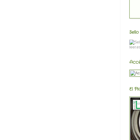
Sell
Accè
El Pl