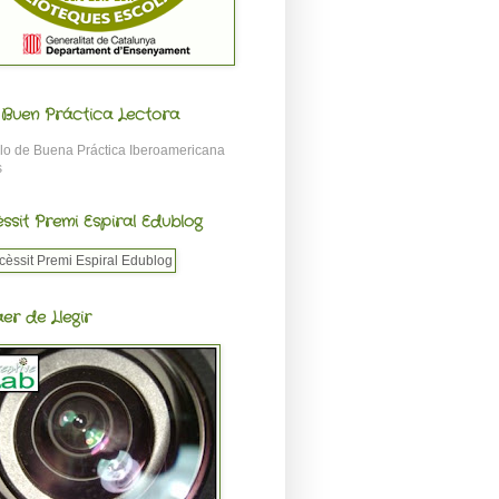
o Buen Práctica Lectora
ssit Premi Espiral Edublog
aer de Llegir