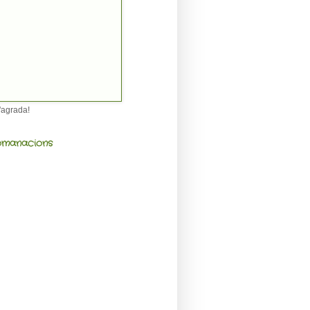
'agrada!
manacions