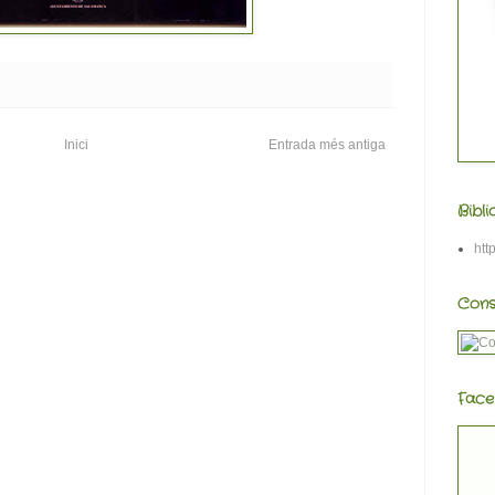
Inici
Entrada més antiga
Bibl
htt
Cons
Face